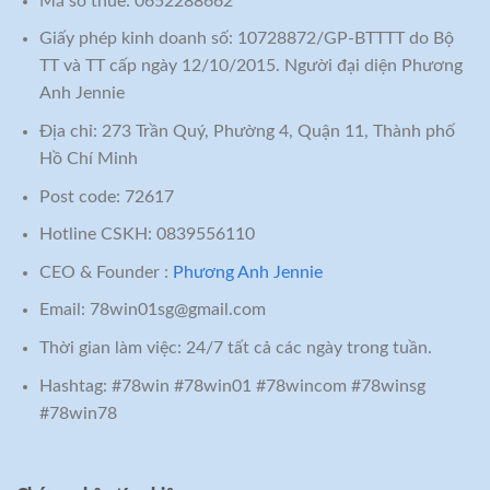
Mã số thuế: 0652288662
Giấy phép kinh doanh số: 10728872/GP-BTTTT do Bộ
TT và TT cấp ngày 12/10/2015. Người đại diện Phương
Anh Jennie
Địa chỉ: 273 Trần Quý, Phường 4, Quận 11, Thành phố
Hồ Chí Minh
Post code: 72617
Hotline CSKH:
0839556110
CEO & Founder :
Phương Anh Jennie
Email:
78win01sg@gmail.com
Thời gian làm việc: 24/7 tất cả các ngày trong tuần.
Hashtag:
#78win #78win01 #78wincom #78winsg
#78win78