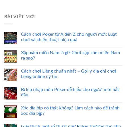
BÀI VIẾT MỚI
Cách chơi Poker từ A đến Z cho người mới: Luật
chơi và chiến thuật hiệu quả
Xập xám miền Nam là gì? Chơi xập xám miền Nam
ra sao?
Cách chơi Liêng chuẩn nhất – Gợi ý địa chỉ chơi
Liêng online uy tín
Bí kíp nhập môn Poker dễ hiểu cho người mới bắt
đầu
Xóc đĩa bịp có thật không? Làm cách nào để tránh
xóc đĩa bịp?
Giải thích một số thuật ngữ Poker thường gặp cho