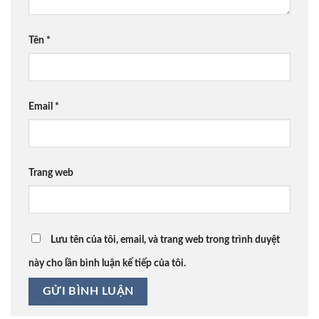
Tên
*
Email
*
Trang web
Lưu tên của tôi, email, và trang web trong trình duyệt
này cho lần bình luận kế tiếp của tôi.