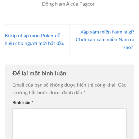
Đồng Nam Á của Pagcor.
Xập xám miền Nam là gì?
Bí kíp nhập môn Poker dễ
Chơi xập xám miền Nam ra
hiểu cho người mới bắt đầu
sao?
Để lại một bình luận
Email của bạn sẽ không được hiển thị công khai.
Các
trường bắt buộc được đánh dấu
*
Bình luận
*