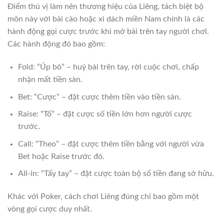
Điểm thú vị làm nên thương hiệu của Liêng, tách biệt bộ
môn này với bài cào hoặc xì dách miền Nam chính là các
hành động gọi cược trước khi mở bài trên tay người chơi.
Các hành động đó bao gồm:
Fold: “Úp bỏ” – huỷ bài trên tay, rời cuộc chơi, chấp
nhận mất tiền sàn.
Bet: “Cược” – đặt cược thêm tiền vào tiền sàn.
Raise: “Tố” – đặt cược số tiền lớn hơn người cược
trước.
Call: “Theo” – đặt cược thêm tiền bằng với người vừa
Bet hoặc Raise trước đó.
All-in: “Tấy tay” – đặt cược toàn bộ số tiền đang sở hữu.
Khác với Poker, cách chơi Liêng đúng chỉ bao gồm một
vòng gọi cược duy nhất.