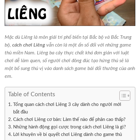
Mặc dù Liêng là môn giải trí phổ biến tại Bắc bộ và Bắc Trung
bộ,
cách chơi Liêng
vẫn còn là một ẩn số đối với những game
thủ miền Nam. Liêng ba cây thực chất khá đơn giản với luật
chơi dễ làm quen, số người chơi đông đúc tạo hứng thú sẽ là
một bổ sung thú vị vào danh sách game bài đổi thưởng của anh
em.
Table of Contents
Tổng quan cách chơi Liêng 3 cây dành cho người mới
bắt đầu
Cách chơi Liêng cơ bản: Làm thế nào để phân cao thấp?
Những hành động gọi cược trong cách chơi Liêng là gì?
Lời khuyên về bí quyết chơi Liêng dành cho game thủ