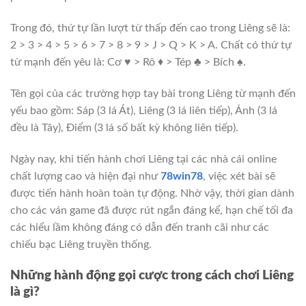
Trong đó, thứ tự lần lượt từ thấp đến cao trong Liêng sẽ là:
2 > 3 > 4 > 5 > 6 > 7 > 8 > 9 > J > Q > K > A. Chất có thứ tự
từ mạnh đến yêu là: Cơ ♥ > Rô ♦ > Tép ♣ > Bích ♠.
Tên gọi của các trường hợp tay bài trong Liêng từ mạnh đến
yếu bao gồm: Sáp (3 lá Át), Liêng (3 lá liên tiếp), Ảnh (3 lá
đều là Tây), Điểm (3 lá số bất kỳ không liên tiếp).
Ngày nay, khi tiến hành chơi Liêng tại các nhà cái online
chất lượng cao và hiện đại như
78win78
, việc xét bài sẽ
được tiến hành hoàn toàn tự động. Nhờ vậy, thời gian dành
cho các ván game đã được rút ngắn đáng kể, hạn chế tối đa
các hiểu lầm không đáng có dẫn đến tranh cãi như các
chiếu bạc Liêng truyền thống.
Những hành động gọi cược trong cách chơi Liêng
là gì?