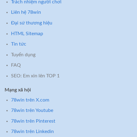
Trách nhiệm người chơi
Liên hệ 78win
Đại sứ thương hiệu
HTML Sitemap
Tin tức
Tuyển dụng
FAQ
SEO: Em xin lên TOP 1
Mạng xã hội
78win trên X.com
78win trên Youtube
78win trên Pinterest
78win trên Linkedin