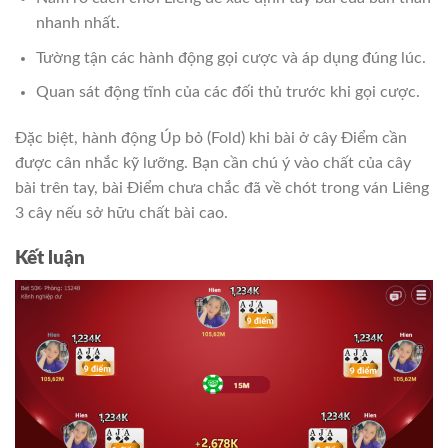
nhanh nhất.
Tường tận các hành động gọi cược và áp dụng đúng lúc.
Quan sát động tĩnh của các đối thủ trước khi gọi cược.
Đặc biệt, hành động Úp bỏ (Fold) khi bài ở cây Điểm cần
được cân nhắc kỹ lưỡng. Bạn cần chú ý vào chất của cây
bài trên tay, bài Điểm chưa chắc đã về chót trong ván Liêng
3 cây nếu sở hữu chất bài cao.
Kết luận