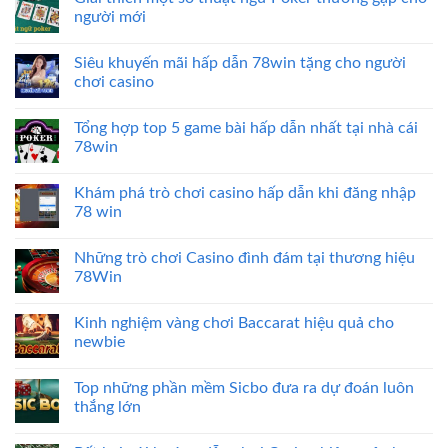
người mới
Siêu khuyến mãi hấp dẫn 78win tặng cho người
chơi casino
Tổng hợp top 5 game bài hấp dẫn nhất tại nhà cái
78win
Khám phá trò chơi casino hấp dẫn khi đăng nhập
78 win
Những trò chơi Casino đình đám tại thương hiệu
78Win
Kinh nghiệm vàng chơi Baccarat hiệu quả cho
newbie
Top những phần mềm Sicbo đưa ra dự đoán luôn
thắng lớn